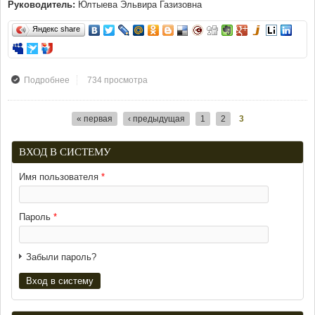
Руководитель:
Юлтыева Эльвира Газизовна
Яндекс share
734 просмотра
Подробнее
о «Я приду через годы к родным берегам…»
« первая
‹ предыдущая
1
2
3
Страницы
ВХОД В СИСТЕМУ
Имя пользователя
*
Пароль
*
Забыли пароль?