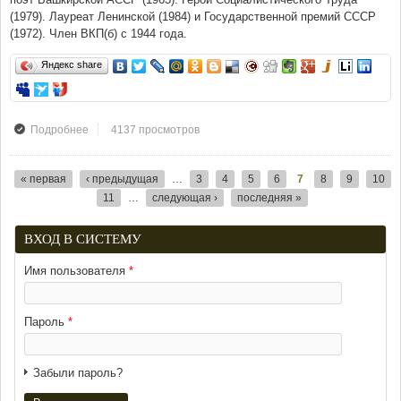
(1979). Лауреат Ленинской (1984) и Государственной премий СССР
(1972). Член ВКП(б) с 1944 года.
Яндекс share
4137 просмотров
Подробнее
о Наиболее полная биография Мустая Карима
« первая
‹ предыдущая
…
3
4
5
6
7
8
9
10
Страницы
11
…
следующая ›
последняя »
ВХОД В СИСТЕМУ
Имя пользователя
*
Пароль
*
Забыли пароль?