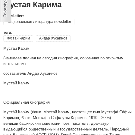
Мустая Карима
Newsletter:
Национальная литература newsletter
теги:
мустай карим
Айдар Хусаинов
Мустай Карим
(наиболее полная на сегодня биография, собранная по открытым
источникам)
составитель Айдар Хусаинов
Мустай Карим
Официальная биография
Муста́й Кари́м (башк. Мостай Кәрим, настоящее имя Мустафа́ Са́фич
Кари́мов, башк. Мостафа Сафа улы Кәримов; 1919—2005) —
великий башкирский советский поэт, писатель, драматург,
выдающийся общественный и государственный деятель. Народный
поэт Башкирской АССР (1963). Герой Социалистического Труда